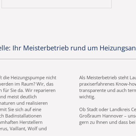
elle: Ihr Meisterbetrieb rund um Heizungsa
ft die Heizungspumpe nicht
Als Meisterbetrieb steht La
 werden im Raum? Wir, das
praxiserfahrenes Know-how 
 für Sie da. Wir reparieren
transparente und auch ter
nd meist deutlich
wichtig.
aturen und realisieren
t Sie sich auf eine
Ob Stadt oder Landkreis Ce
ch Badinstallationen
Großraum Hannover – unse
amhaften Herstellern
gern zu Ihnen und dass bei 
us, Vaillant, Wolf und