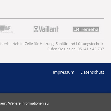
isterbetrieb in
Celle
für
Heizung
,
Sanitär
und
Lüftungstechnik
.
Rufen Sie uns an: 05141 / 43 797
Navigation
Impressum
Datenschutz
überspringen
sern. Weitere Informationen zu